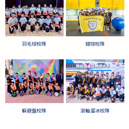
羽毛球校隊
健球校隊
躲避盤校隊
滾軸溜冰校隊