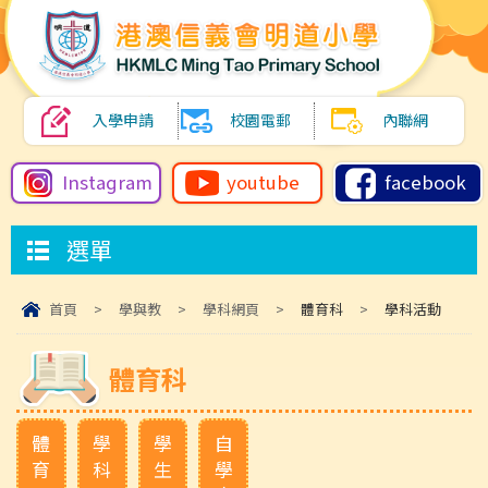
入學申請
校園電郵
內聯網
Instagram
youtube
facebook
選單
首頁
>
學與教
>
學科網頁
>
體育科
>
學科活動
體育科
體
學
學
自
育
科
生
學