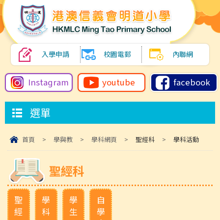
入學申請
校園電郵
內聯網
Instagram
youtube
facebook
選單
首頁
>
學與教
>
學科網頁
>
聖經科
>
學科活動
聖經科
聖
學
學
自
經
科
生
學