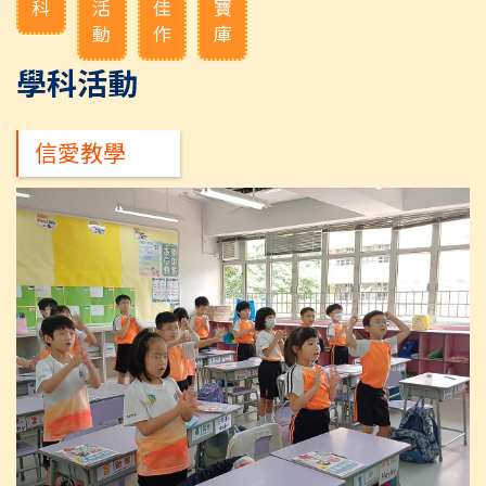
科
活
佳
寶
動
作
庫
學科活動
信愛教學